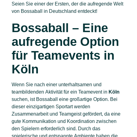
Seien Sie einer der Ersten, der die aufregende Welt
von Bossaball in Deutschland entdeckt!
Bossaball – Eine
aufregende Option
für Teamevents in
Köln
Wenn Sie nach einer unterhaltsamen und
teambildenden Aktivität für ein Teamevent in
Köln
suchen, ist Bossaball eine großartige Option. Bei
dieser einzigartigen Sportart werden
Zusammenarbeit und Teamgeist gefördert, da eine
gute Kommunikation und Koordination zwischen
den Spielern erforderlich sind. Durch das
spielerische und entspannte Ambiente haben die