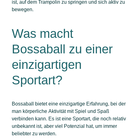
ist, auf dem Trampolin zu springen und sich aktiv zu
bewegen.
Was macht
Bossaball zu einer
einzigartigen
Sportart?
Bossaball bietet eine einzigartige Erfahrung, bei der
man körperliche Aktivität mit Spiel und Spaß
verbinden kann. Es ist eine Sportart, die noch relativ
unbekannt ist, aber viel Potenzial hat, um immer
beliebter zu werden.