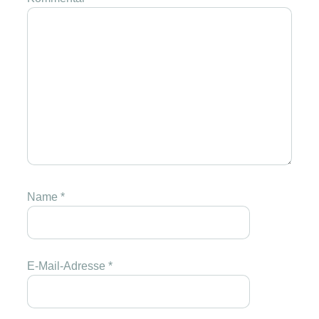
Name
*
E-Mail-Adresse
*