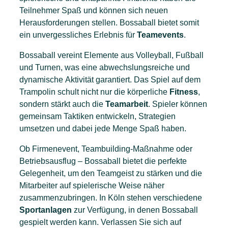
Teilnehmer Spaß und können sich neuen
Herausforderungen stellen. Bossaball bietet somit
ein unvergessliches Erlebnis für
Teamevents
.
Bossaball vereint Elemente aus Volleyball, Fußball
und Turnen, was eine abwechslungsreiche und
dynamische Aktivität garantiert. Das Spiel auf dem
Trampolin schult nicht nur die körperliche
Fitness
,
sondern stärkt auch die
Teamarbeit
. Spieler können
gemeinsam Taktiken entwickeln, Strategien
umsetzen und dabei jede Menge Spaß haben.
Ob Firmenevent, Teambuilding-Maßnahme oder
Betriebsausflug – Bossaball bietet die perfekte
Gelegenheit, um den Teamgeist zu stärken und die
Mitarbeiter auf spielerische Weise näher
zusammenzubringen. In Köln stehen verschiedene
Sportanlagen
zur Verfügung, in denen Bossaball
gespielt werden kann. Verlassen Sie sich auf