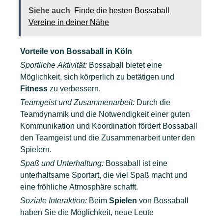
Siehe auch
Finde die besten Bossaball
Vereine in deiner Nähe
Vorteile von Bossaball in Köln
Sportliche Aktivität:
Bossaball bietet eine
Möglichkeit, sich körperlich zu betätigen und
Fitness
zu verbessern.
Teamgeist und Zusammenarbeit:
Durch die
Teamdynamik und die Notwendigkeit einer guten
Kommunikation und Koordination fördert Bossaball
den Teamgeist und die Zusammenarbeit unter den
Spielern.
Spaß und Unterhaltung:
Bossaball ist eine
unterhaltsame Sportart, die viel Spaß macht und
eine fröhliche Atmosphäre schafft.
Soziale Interaktion:
Beim
Spielen
von Bossaball
haben Sie die Möglichkeit, neue Leute