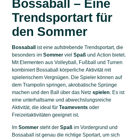
Bossaball – Eine
Trendsportart für
den Sommer
Bossaball
ist eine aufstrebende Trendsportart, die
besonders im
Sommer
viel
Spaß
und Action bietet.
Mit Elementen aus Volleyball, Fußball und Turnen
kombiniert Bossaball körperliche Aktivität mit
spielerischem Vergnügen. Die Spieler können auf
dem Trampolin springen, akrobatische Sprünge
machen und den Ball über das Netz
spielen
. Es ist
eine unterhaltsame und abwechslungsreiche
Aktivität, die ideal für
Teamevents
oder
Freizeitaktivitäten geeignet ist.
Im
Sommer
steht der
Spaß
im Vordergrund und
Bossaball ist genau die richtige Sportart, um sich