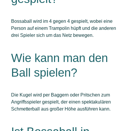
Bossaball wird im 4 gegen 4 gespielt, wobei eine
Person auf einem Trampolin hüpft und die anderen
drei Spieler sich um das Netz bewegen.
Wie kann man den
Ball spielen?
Die Kugel wird per Baggern oder Pritschen zum
Angriffsspieler gespielt, der einen spektakulären
Schmetterball aus großer Höhe ausführen kann.