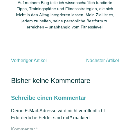
Auf meinem Blog teile ich wissenschaftlich fundierte
Tipps, Trainingspläne und Fitnessstrategien, die sich
leicht in den Alltag integrieren lassen. Mein Ziel ist es,
jedem zu helfen, seine persönliche Bestform zu
erreichen – unabhängig vom Fitnesslevel.
Vorheriger Artikel
Nächster Artikel
Bisher keine Kommentare
Schreibe einen Kommentar
Deine E-Mail-Adresse wird nicht veröffentlicht.
Erforderliche Felder sind mit
*
markiert
Kommentar
*