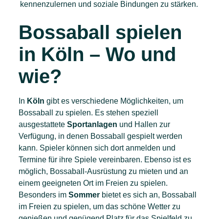
kennenzulernen und soziale Bindungen zu stärken.
Bossaball spielen
in Köln – Wo und
wie?
In
Köln
gibt es verschiedene Möglichkeiten, um
Bossaball zu spielen. Es stehen speziell
ausgestattete
Sportanlagen
und Hallen zur
Verfügung, in denen Bossaball gespielt werden
kann. Spieler können sich dort anmelden und
Termine für ihre Spiele vereinbaren. Ebenso ist es
möglich, Bossaball-Ausrüstung zu mieten und an
einem geeigneten Ort im Freien zu spielen.
Besonders im
Sommer
bietet es sich an, Bossaball
im Freien zu spielen, um das schöne Wetter zu
genießen und genügend Platz für das Spielfeld zu