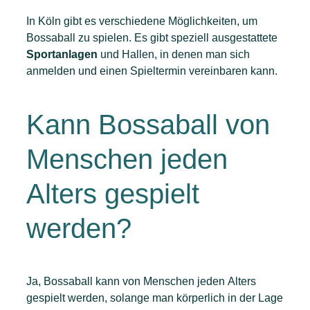
In Köln gibt es verschiedene Möglichkeiten, um
Bossaball zu spielen. Es gibt speziell ausgestattete
Sportanlagen
und Hallen, in denen man sich
anmelden und einen Spieltermin vereinbaren kann.
Kann Bossaball von
Menschen jeden
Alters gespielt
werden?
Ja, Bossaball kann von Menschen jeden Alters
gespielt werden, solange man körperlich in der Lage