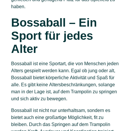
haben.
Bossaball – Ein
Sport für jedes
Alter
Bossaball ist eine Sportart, die von Menschen jeden
Alters gespielt werden kann. Egal ob jung oder alt,
Bossaball bietet körperliche Aktivität und Spaß für
alle. Es gibt keine Altersbeschränkungen, solange
man in der Lage ist, auf dem Trampolin zu springen
und sich aktiv zu bewegen.
Bossaball ist nicht nur unterhaltsam, sondern es
bietet auch eine großartige Möglichkeit, fit zu
bleiben. Durch das Springen auf dem Trampolin