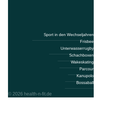
Sport in den Wechseljahren
Frisbee
Unterwasserrugby
Schachboxen
Wakeskating
Parcour
Kanupolo
Bossaball
© 2026 health-n-fit.de