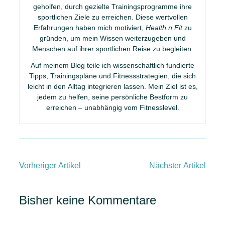
geholfen, durch gezielte Trainingsprogramme ihre
sportlichen Ziele zu erreichen. Diese wertvollen
Erfahrungen haben mich motiviert,
Health n Fit
zu
gründen, um mein Wissen weiterzugeben und
Menschen auf ihrer sportlichen Reise zu begleiten.
Auf meinem Blog teile ich wissenschaftlich fundierte
Tipps, Trainingspläne und Fitnessstrategien, die sich
leicht in den Alltag integrieren lassen. Mein Ziel ist es,
jedem zu helfen, seine persönliche Bestform zu
erreichen – unabhängig vom Fitnesslevel.
Vorheriger Artikel
Nächster Artikel
Bisher keine Kommentare