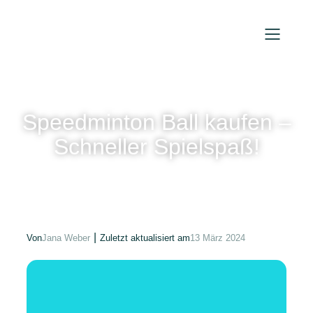
Speedminton Ball kaufen –
Schneller Spielspaß!
|
Von
Jana Weber
Zuletzt aktualisiert am
13 März 2024