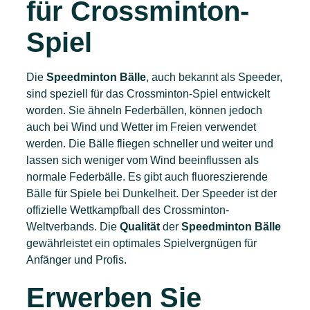
für Crossminton-
Spiel
Die
Speedminton Bälle
, auch bekannt als Speeder,
sind speziell für das Crossminton-Spiel entwickelt
worden. Sie ähneln Federbällen, können jedoch
auch bei Wind und Wetter im Freien verwendet
werden. Die Bälle fliegen schneller und weiter und
lassen sich weniger vom Wind beeinflussen als
normale Federbälle. Es gibt auch fluoreszierende
Bälle für Spiele bei Dunkelheit. Der Speeder ist der
offizielle Wettkampfball des Crossminton-
Weltverbands. Die
Qualität
der
Speedminton Bälle
gewährleistet ein optimales Spielvergnügen für
Anfänger und Profis.
Erwerben Sie