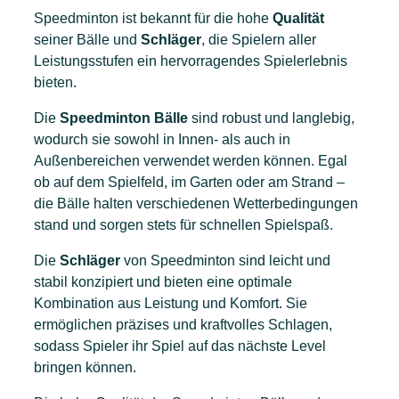
Speedminton ist bekannt für die hohe
Qualität
seiner Bälle und
Schläger
, die Spielern aller
Leistungsstufen ein hervorragendes Spielerlebnis
bieten.
Die
Speedminton Bälle
sind robust und langlebig,
wodurch sie sowohl in Innen- als auch in
Außenbereichen verwendet werden können. Egal
ob auf dem Spielfeld, im Garten oder am Strand –
die Bälle halten verschiedenen Wetterbedingungen
stand und sorgen stets für schnellen Spielspaß.
Die
Schläger
von Speedminton sind leicht und
stabil konzipiert und bieten eine optimale
Kombination aus Leistung und Komfort. Sie
ermöglichen präzises und kraftvolles Schlagen,
sodass Spieler ihr Spiel auf das nächste Level
bringen können.