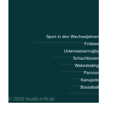
Sport in den Wechseljahren
Frisbee
Unterwasserrugby
Schachboxen
Wakeskating
Parcour
Kanupolo
Bossaball
© 2026 health-n-fit.de